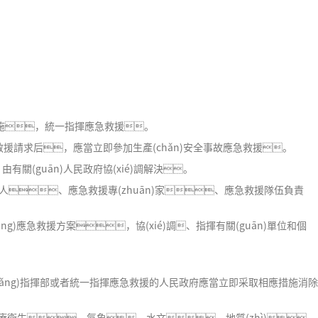
取措施，統一指揮應急救援。
)單位的救援請求后，應當立即參加生產(chǎn)安全事故應急救援。
(guān)人民政府協(xié)調解決。
負責人、應急救援專(zhuān)家、應急救援隊伍負責
ng)應急救援方案，協(xié)調、指揮有關(guān)單位和個
(chǎng)指揮部或者統一指揮應急救援的人民政府應當立即采取相應措施消除
療衛生、氣象、水文、地質(zhì)、