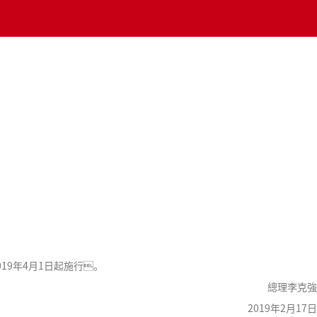
2019年4月1日起施行。
總理李克強
2019年2月17日