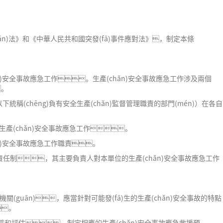
ǎn)法》和《中華人民共和國突發(fā)事件應對法》，制定本條
hǎn)安全事故應急工作。生產(chǎn)安全事故應急工作涉及兩個
。
（以下統稱(chēng)負有安全生產(chǎn)監督管理職責的部門(mén)）在各自
生產(chǎn)安全事故應急工作。
ǎn)安全事故應急工作職責。
急工作責任制，其主要負責人對本單位的生產(chǎn)安全事故應急工作
guān)，應當針對可能發(fā)生的生產(chǎn)安全事故的特點
。
ēng)險辨識和評估，制定相應的生產(chǎn)安全事故應急救援預