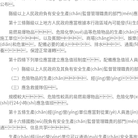
公布。
縣級以上人民政府負有安全生產(chǎn)監督管理職責的部門(mén)應
第十三條縣級以上地方人民政府應當根據本行政區域內可能發(fā)生的
易燃易爆物品、危險化學(xué)品等危險物品的生產(chǎn)
施工單位，以及賓館、商場(chǎng)、娛樂(lè )
(diǎn)和危害，配備必要的滅火、排水、通風(f
養，保證正常運轉。
第十四條下列單位應當建立應急值班制度，配備應急值班人員
（一）縣級以上人民政府及其負有安全生產(chǎn)監督管理職責的部門
（二）危險物品的生產(chǎn)、經(jīng)營(yín
（三）應急救援隊伍。
規模較大、危險性較高的易燃易爆物品、危險化學(xué)
(shí)行24小時(shí)應急值班。
第十五條生產(chǎn)經(jīng)營(yíng)單位應當對從業(yè)
第十六條國務(wù)院負有安全生產(chǎn)監督管理職責的部門(mén
通、信息共享。
生產(chǎn)經(jīng)營(yíng)單位可以通過(guò)生產