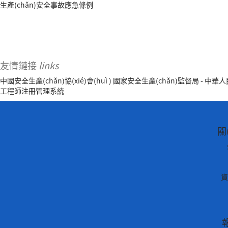
生產(chǎn)安全事故應急條例
友情鏈接
links
中國安全生產(chǎn)協(xié)會(huì )
國家安全生產(chǎn)監督局 - 中
工程師注冊管理系統
關
資
報