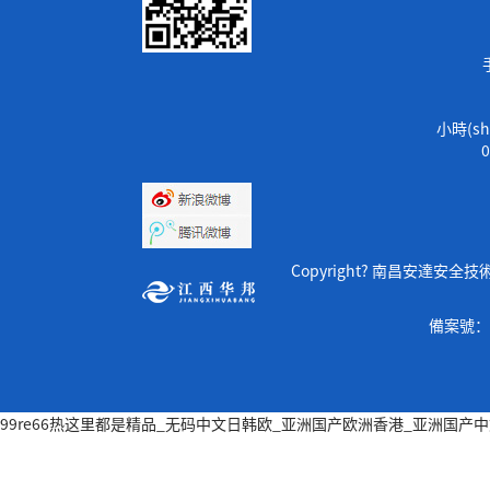
小時(sh
0
Copyright? 南昌安達安全技
備案號：
99re66热这里都是精品_无码中文日韩欧_亚洲国产欧洲香港_亚洲国产