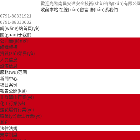
歡迎光臨南昌安達安全技術(shù)咨詢(xún)有限公司
收藏本站
在線(xiàn)留言
聯(lián)系我們
0791-88331921
0791-88333632
網(wǎng)站首頁(yè)
關(guān)于我們
公司簡(jiǎn)介
組織架構
資質(zhì)榮譽(yù)
人員信息
設備信息
服務(wù)范圍
新聞中心
項目案例
報告公開(kāi)
非煤礦山行業(yè)
化工行業(yè)
煙花爆竹行業(yè)
職業(yè)衛生行業(yè)
其它
法律法規
規章制度