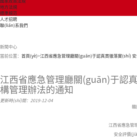
國家政策法規
地方法規
標準規范
人才招聘
聯(lián)系我們
新聞中心
當前位置：
首頁(yè)
>
江西省應急管理廳關(guān)于認真貫徹落實(shí) 
江西省應急管理廳關(guān)于認真貫
構管理辦法的通知
更新時(shí)間：2019-12-04
贛
江西省應急管理廳
安全評價(j