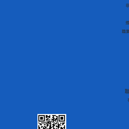
非
煙
職業
聯